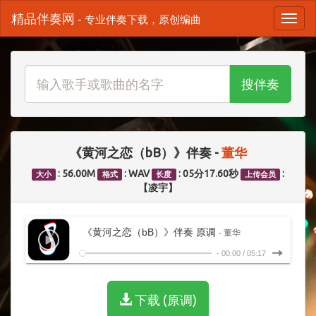
精品伴奏网
- 专业伴奏下载，原创编曲
搜伴奏
《黄河之恋（bB）》伴奏 -
董华
: 56.00M
: WAV
: 05分17.60秒
:
大小
格式
长度
上传会员
【凌宇】
《黄河之恋（bB）》伴奏 原调
- 董华
-
00:00
/
05:17
下载 (原调)