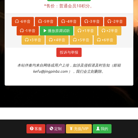
*售价：普通会员10积分。
-6半音
-5半音
-4半音
-3半音
-2半音
-1半音
播放原调试听
+1半音
+2半音
+3半音
+4半音
+5半音
+6半音
投诉与举报
本站伴奏均来自网络或用户上传，如涉及侵权请及时告知（邮箱
kefu@jingpinbz.com ），我们会立刻删除。
客服
定制
充值/VIP
我的