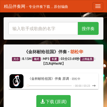
精品伴奏网
- 专业伴奏下载，原创编曲
搜伴奏
《金杯献给祖国》伴奏 -
胡松华
: 8.15M
: MP3
: 03分23.69秒
:
大小
格式
长度
上传会员
【ZLRqMwAK】
《金杯献给祖国》伴奏 原调
- 胡松华
-
00:00
/
03:23
下载 (原调)