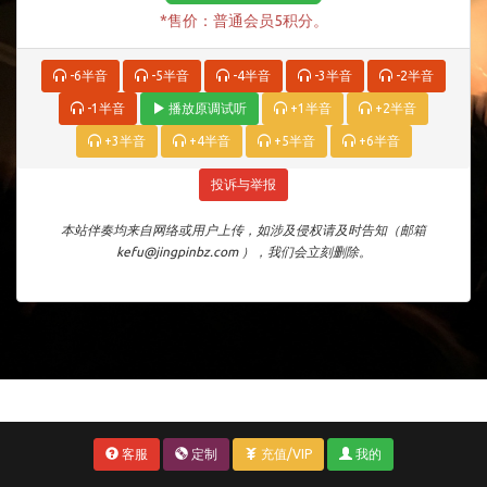
*售价：普通会员5积分。
-6半音
-5半音
-4半音
-3半音
-2半音
-1半音
播放原调试听
+1半音
+2半音
+3半音
+4半音
+5半音
+6半音
投诉与举报
本站伴奏均来自网络或用户上传，如涉及侵权请及时告知（邮箱
kefu@jingpinbz.com ），我们会立刻删除。
客服
定制
充值/VIP
我的