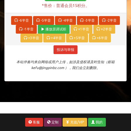
*售价：普通会员15积分。
-6半音
-5半音
-4半音
-3半音
-2半音
-1半音
播放原调试听
+1半音
+2半音
+3半音
+4半音
+5半音
+6半音
投诉与举报
本站伴奏均来自网络或用户上传，如涉及侵权请及时告知（邮箱
kefu@jingpinbz.com ），我们会立刻删除。
客服
定制
充值/VIP
我的