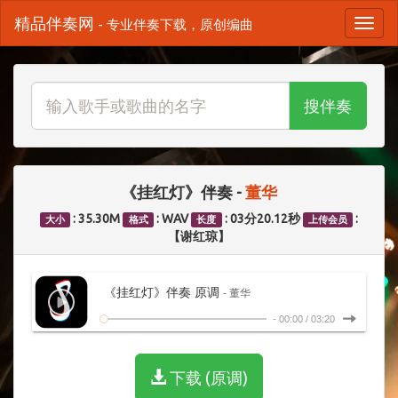
精品伴奏网
- 专业伴奏下载，原创编曲
搜伴奏
《挂红灯》伴奏 -
董华
: 35.30M
: WAV
: 03分20.12秒
:
大小
格式
长度
上传会员
【谢红琼】
《挂红灯》伴奏 原调
- 董华
-
00:00
/
03:20
下载 (原调)