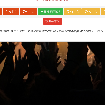
-2半音
-1半音
播放原调试听
+1半音
+2半音
投诉与举报
自网络或用户上传，如涉及侵权请及时告知（邮箱 kefu@jingpinbz.com ），我