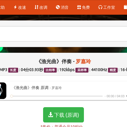
求助
改速
改调
消音
免费
工作室
《渔光曲》伴奏 -
罗嘉玲
 MP3
: 04分03.93秒
: 192kbps
: 44100Hz
: 16-
长度
比特率
采样率
精度
《渔光曲》伴奏 原调
- 罗嘉玲
-
00:00
/
04:03
下载 (原调)
*售价：普通会员10积分。