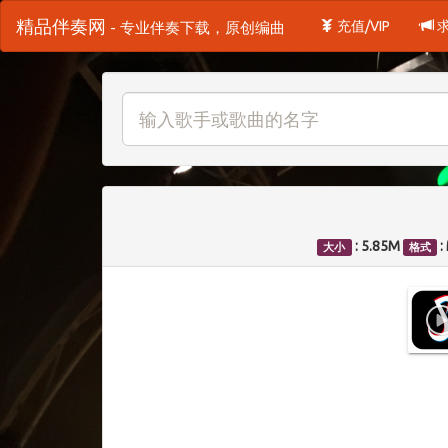
精品伴奏网
充值/VIP
- 专业伴奏下载，原创编曲
: 5.85M
:
大小
格式