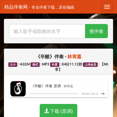
精品伴奏网
- 专业伴奏下载，原创编曲
搜伴奏
《辛酸》伴奏 -
林宥嘉
: 4.02M
: MP3
: 04分11.12秒
: 【Mr.
大小
格式
长度
上传会员
李】
《辛酸》伴奏 原调
- 林宥嘉
-
00:00
/
04:11
下载 (原调)