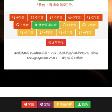
*售价：普通会员5积分。
-6半音
-5半音
-4半音
-3半音
-2半音
-1半音
播放原调试听
+1半音
+2半音
+3半音
+4半音
+5半音
+6半音
投诉与举报
本站伴奏均来自网络或用户上传，如涉及侵权请及时告知（邮箱
kefu@jingpinbz.com ），我们会立刻删除。
客服
定制
充值/VIP
我的