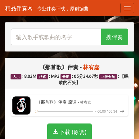
精品伴奏网
- 专业伴奏下载，原创编曲
搜伴奏
《那首歌》伴奏 -
林宥嘉
: 8.03M
: MP3
: 05分34.67秒
: 【唱
大小
格式
长度
上传会员
歌的石头】
《那首歌》伴奏 原调
- 林宥嘉
-
00:00
/
05:34
下载 (原调)