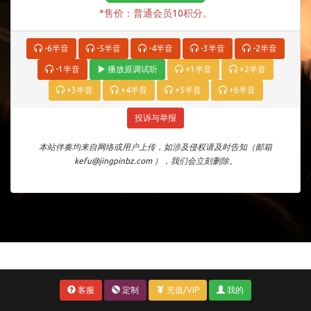
*售价：普通会员10积分。
-6半音
-5半音
-4半音
-3半音
-2半音
-1半音
播放原调试听
+1半音
+2半音
+3半音
+4半音
+5半音
+6半音
投诉与举报
本站伴奏均来自网络或用户上传，如涉及侵权请及时告知（邮箱
kefu@jingpinbz.com ），我们会立刻删除。
客服
定制
充值/VIP
我的