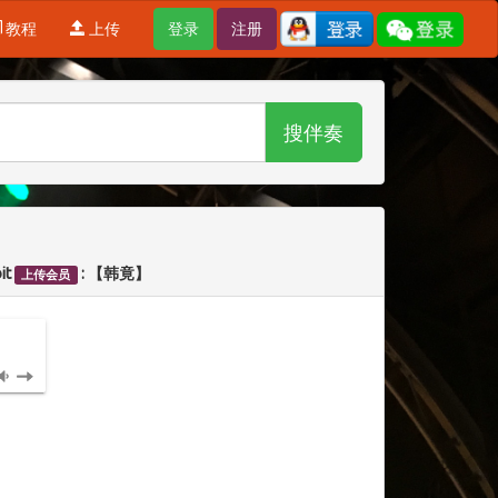
教程
上传
登录
注册
搜伴奏
it
: 【韩竟】
上传会员