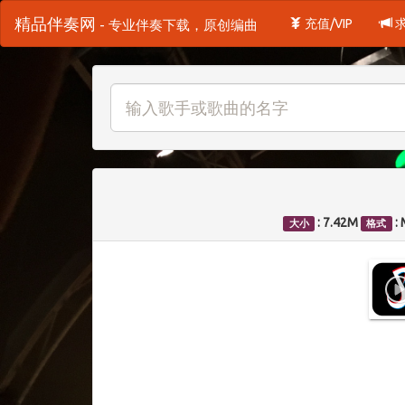
精品伴奏网
充值/VIP
- 专业伴奏下载，原创编曲
: 7.42M
:
大小
格式