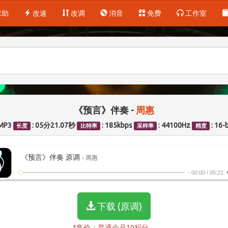
求助
改速
改调
消音
免费
工作室
《预言》伴奏 -
周惠
 MP3
: 05分21.07秒
: 185kbps
: 44100Hz
: 16-b
长度
比特率
采样率
精度
《预言》伴奏 原调
- 周惠
-
00:00
/
05:21
下载 (原调)
*售价：普通会员10积分。