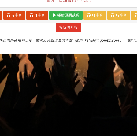
-2半音
-1半音
播放原调试听
+1半音
+2半音
投诉与举报
自网络或用户上传，如涉及侵权请及时告知（邮箱 kefu@jingpinbz.com ），我