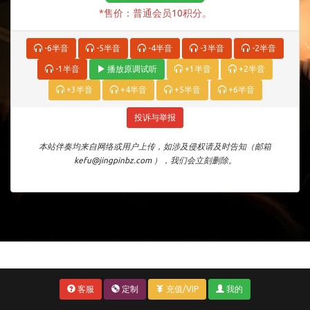
*售价：普通会员10积分。
-6半音
-5半音
-4半音
-3半音
-2半音
-1半音
播放原调试听
+1半音
+2半音
+3半音
+4半音
+5半音
+6半音
投诉与举报
本站伴奏均来自网络或用户上传，如涉及侵权请及时告知（邮箱
kefu@jingpinbz.com ），我们会立刻删除。
客服
定制
充值/VIP
我的