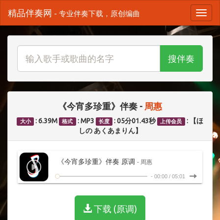
精品伴奏网
- 专业伴奏下载，原创编曲
搜伴奏
《今宵多珍重》伴奏 -
周惠
: 6.39M
: MP3
: 05分01.43秒
: 【ほ
大小
格式
长度
上传会员
しの あくあまりん】
《今宵多珍重》伴奏 原调
- 周惠
-
00:00
/
05:01
下载 (原调)