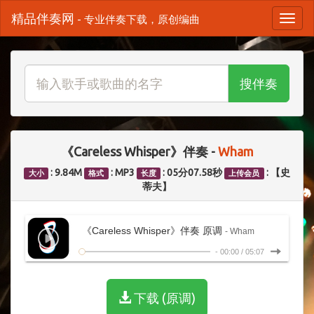
精品伴奏网
- 专业伴奏下载，原创编曲
搜伴奏
《Careless Whisper》伴奏 -
Wham
: 9.84M
: MP3
: 05分07.58秒
: 【史
大小
格式
长度
上传会员
蒂夫】
《Careless Whisper》伴奏 原调
- Wham
-
00:00
/
05:07
下载 (原调)