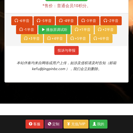
*售价：普通会员10积分。
-6半音
-5半音
-4半音
-3半音
-2半音
-1半音
播放原调试听
+1半音
+2半音
+3半音
+4半音
+5半音
+6半音
投诉与举报
本站伴奏均来自网络或用户上传，如涉及侵权请及时告知（邮箱
kefu@jingpinbz.com ），我们会立刻删除。
客服
定制
充值/VIP
我的