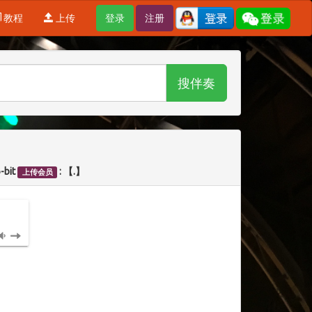
教程
上传
登录
注册
搜伴奏
6-bit
: 【.】
上传会员