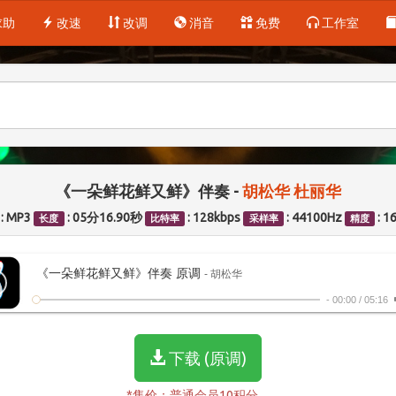
求助
改速
改调
消音
免费
工作室
《一朵鲜花鲜又鲜》伴奏 -
胡松华
杜丽华
: MP3
: 05分16.90秒
: 128kbps
: 44100Hz
: 1
长度
比特率
采样率
精度
《一朵鲜花鲜又鲜》伴奏 原调
- 胡松华
-
00:00
/
05:16
下载 (原调)
*售价：普通会员10积分。