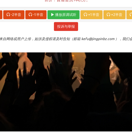
-2半音
-1半音
播放原调试听
+1半音
+2半音
投诉与举报
自网络或用户上传，如涉及侵权请及时告知（邮箱 kefu@jingpinbz.com ），我