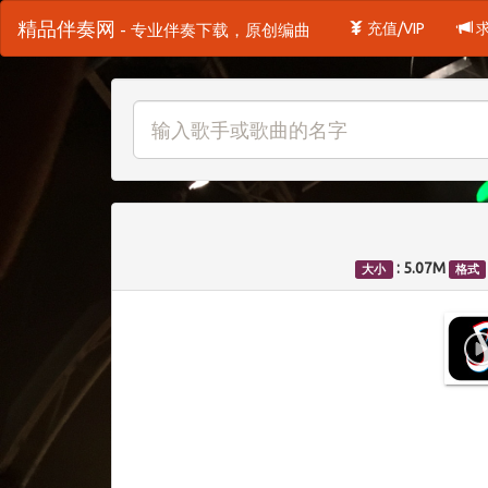
精品伴奏网
充值/VIP
- 专业伴奏下载，原创编曲
: 5.07M
大小
格式