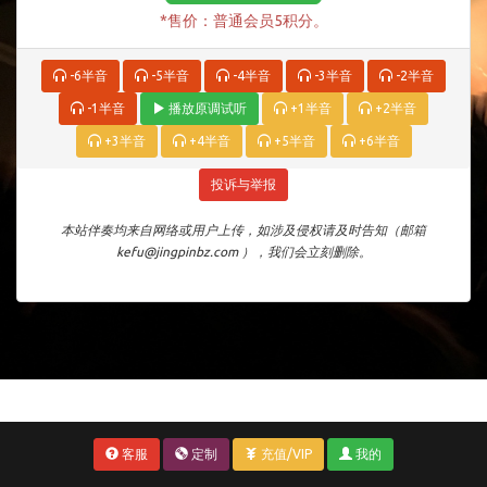
*售价：普通会员5积分。
-6半音
-5半音
-4半音
-3半音
-2半音
-1半音
播放原调试听
+1半音
+2半音
+3半音
+4半音
+5半音
+6半音
投诉与举报
本站伴奏均来自网络或用户上传，如涉及侵权请及时告知（邮箱
kefu@jingpinbz.com ），我们会立刻删除。
客服
定制
充值/VIP
我的