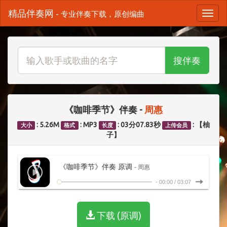
精品伴奏网
- 专业伴奏下载，原创编曲
搜伴奏
《咖啡季节》伴奏 -
周惠
: 5.26M
: MP3
: 03分07.83秒
: 【柚
大小
格式
长度
上传会员
子】
《咖啡季节》伴奏 原调
- 周惠
-
00:00
/
03:07
下载 (原调)