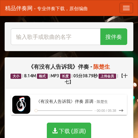
精品伴奏网
- 专业伴奏下载，原创编曲
搜伴奏
《有没有人告诉我》伴奏 -
陈楚生
: 8.14M
: MP3
: 05分38.79秒
: 【十
大小
格式
长度
上传会员
七】
《有没有人告诉我》伴奏 原调
- 陈楚生
-
00:00
/
05:38
下载 (原调)