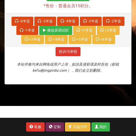
*售价：普通会员15积分。
-6半音
-5半音
-4半音
-3半音
-2半音
-1半音
播放原调试听
+1半音
+2半音
+3半音
+4半音
+5半音
+6半音
投诉与举报
本站伴奏均来自网络或用户上传，如涉及侵权请及时告知（邮箱
kefu@jingpinbz.com ），我们会立刻删除。
客服
定制
充值/VIP
我的