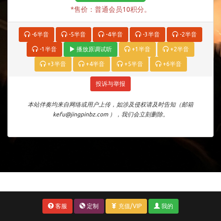
*售价：普通会员10积分。
-6半音
-5半音
-4半音
-3半音
-2半音
-1半音
播放原调试听
+1半音
+2半音
+3半音
+4半音
+5半音
+6半音
投诉与举报
本站伴奏均来自网络或用户上传，如涉及侵权请及时告知（邮箱
kefu@jingpinbz.com ），我们会立刻删除。
客服
定制
充值/VIP
我的