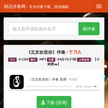
精品伴奏网
- 专业伴奏下载，原创编曲
搜伴奏
《北京欢迎你》伴奏 -
于乃久
: 6.22M
: MP3
: 04分19.31秒
: 【小
大小
格式
长度
上传会员
刺猬🦔】
《北京欢迎你》伴奏 原调
- 于乃久
-
00:00
/
04:19
下载 (原调)