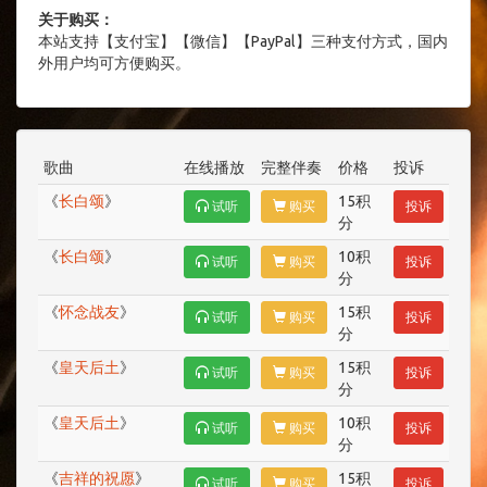
关于购买：
本站支持【支付宝】【微信】【PayPal】三种支付方式，国内
外用户均可方便购买。
歌曲
在线播放
完整伴奏
价格
投诉
《
长白颂
》
15积
试听
购买
投诉
分
《
长白颂
》
10积
试听
购买
投诉
分
《
怀念战友
》
15积
试听
购买
投诉
分
《
皇天后土
》
15积
试听
购买
投诉
分
《
皇天后土
》
10积
试听
购买
投诉
分
《
吉祥的祝愿
》
15积
试听
购买
投诉