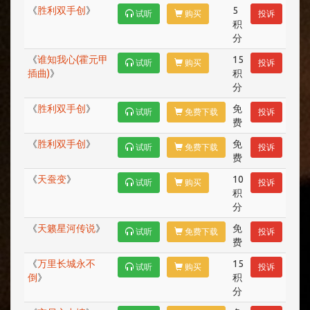
《
胜利双手创
》
5
试听
购买
投诉
积
分
《
谁知我心(霍元甲
15
试听
购买
投诉
插曲)
》
积
分
《
胜利双手创
》
免
试听
免费下载
投诉
费
《
胜利双手创
》
免
试听
免费下载
投诉
费
《
天蚕变
》
10
试听
购买
投诉
积
分
《
天籁星河传说
》
免
试听
免费下载
投诉
费
《
万里长城永不
15
试听
购买
投诉
倒
》
积
分