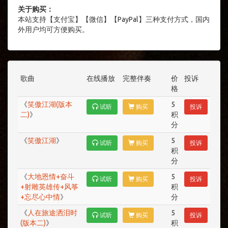
关于购买：
本站支持【支付宝】【微信】【PayPal】三种支付方式，国内
外用户均可方便购买。
歌曲
在线播放
完整伴奏
价
投诉
格
《
笑傲江湖(版本
5
试听
购买
投诉
二)
》
积
分
《
笑傲江湖
》
5
试听
购买
投诉
积
分
《
大地恩情+奋斗
5
试听
购买
投诉
+射雕英雄传+风筝
积
+忘尽心中情
》
分
《
人在旅途洒泪时
5
试听
购买
投诉
(版本二)
》
积