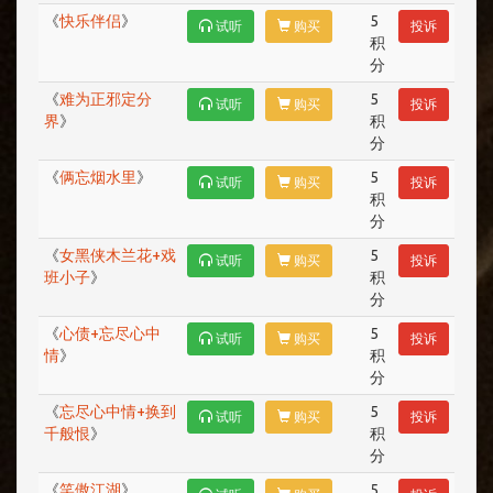
《
快乐伴侣
》
5
试听
购买
投诉
积
分
《
难为正邪定分
5
试听
购买
投诉
界
》
积
分
《
俩忘烟水里
》
5
试听
购买
投诉
积
分
《
女黑侠木兰花+戏
5
试听
购买
投诉
班小子
》
积
分
《
心债+忘尽心中
5
试听
购买
投诉
情
》
积
分
《
忘尽心中情+换到
5
试听
购买
投诉
千般恨
》
积
分
《
笑傲江湖
》
5