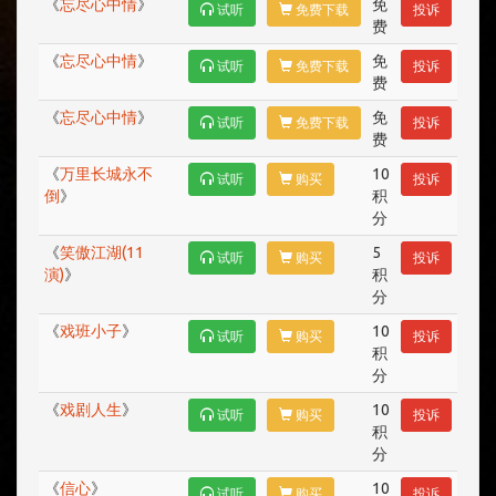
《
忘尽心中情
》
免
试听
免费下载
投诉
费
《
忘尽心中情
》
免
试听
免费下载
投诉
费
《
忘尽心中情
》
免
试听
免费下载
投诉
费
《
万里长城永不
10
试听
购买
投诉
倒
》
积
分
《
笑傲江湖(11
5
试听
购买
投诉
演)
》
积
分
《
戏班小子
》
10
试听
购买
投诉
积
分
《
戏剧人生
》
10
试听
购买
投诉
积
分
《
信心
》
10
试听
购买
投诉