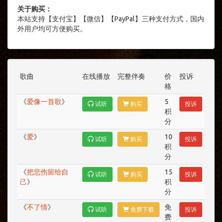
关于购买：
本站支持【支付宝】【微信】【PayPal】三种支付方式，国内
外用户均可方便购买。
歌曲
在线播放
完整伴奏
价
投诉
格
《
爱像一首歌
》
5
试听
购买
投诉
积
分
《
爱
》
10
试听
购买
投诉
积
分
《
把悲伤留给自
15
试听
购买
投诉
己
》
积
分
《
不了情
》
免
试听
免费下载
投诉
费