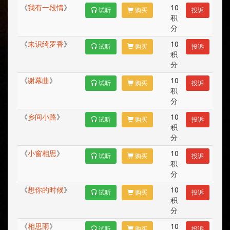
《
我有一段情
》
10
试听
购买
投诉
积
分
《
未识绮罗香
》
10
试听
购买
投诉
积
分
《
谢幕曲
》
10
试听
购买
投诉
积
分
《
乡间小路
》
10
试听
购买
投诉
积
分
《
小窗相思
》
10
试听
购买
投诉
积
分
《
想你的时候
》
10
试听
购买
投诉
积
分
《
相思雨
》
10
试听
购买
投诉