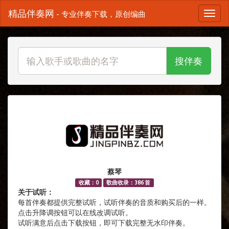
精品伴奏网
- 专业伴奏下载，原创编曲
搜伴奏
蔡琴
收藏：0
歌曲收录：386 首
关于试听：
每首伴奏都提供完整试听，试听伴奏的音质和购买后的一样。
点击升降调按钮可以在线改调试听。
试听满意后点击下载按钮，即可下载完整无水印伴奏。