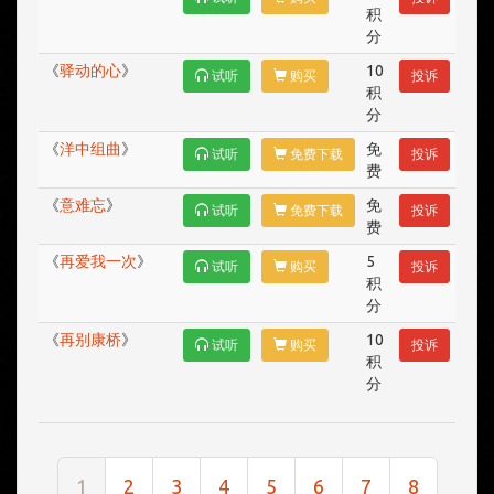
积
分
《
驿动的心
》
10
试听
购买
投诉
积
分
《
洋中组曲
》
免
试听
免费下载
投诉
费
《
意难忘
》
免
试听
免费下载
投诉
费
《
再爱我一次
》
5
试听
购买
投诉
积
分
《
再别康桥
》
10
试听
购买
投诉
积
分
1
2
3
4
5
6
7
8