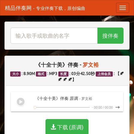
精品伴奏网
- 专业伴奏下载，原创编曲
搜伴奏
《十全十美》伴奏 -
罗文裕
: 8.90M
: MP3
: 03分42.50秒
: 【🍂
大小
格式
长度
上传会员
🍂 🍂 🍂】
《十全十美》伴奏 原调
- 罗文裕
-
00:00
/
00:00
下载 (原调)