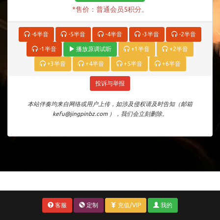
*售价：普通会员5积分。
-6半音
-5半音
-4半音
-3半音
-2半音
-1半音
播放原调试听
+1半音
+2半音
+3半音
+4半音
+5半音
+6半音
投诉与举报
本站伴奏均来自网络或用户上传，如涉及侵权请及时告知（邮箱
kefu@jingpinbz.com ），我们会立刻删除。
客服
定制
充值/VIP
我的