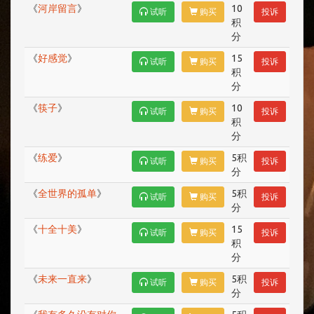
《
河岸留言
》
10
试听
购买
投诉
积
分
《
好感觉
》
15
试听
购买
投诉
积
分
《
筷子
》
10
试听
购买
投诉
积
分
《
练爱
》
5积
试听
购买
投诉
分
《
全世界的孤单
》
5积
试听
购买
投诉
分
《
十全十美
》
15
试听
购买
投诉
积
分
《
未来一直来
》
5积
试听
购买
投诉
分