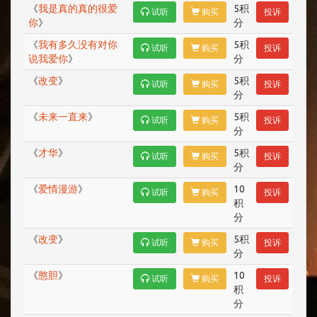
《
我是真的真的很爱
5积
试听
购买
投诉
你
》
分
《
我有多久没有对你
5积
试听
购买
投诉
说我爱你
》
分
《
改变
》
5积
试听
购买
投诉
分
《
未来一直来
》
5积
试听
购买
投诉
分
《
才华
》
5积
试听
购买
投诉
分
《
爱情漫游
》
10
试听
购买
投诉
积
分
《
改变
》
5积
试听
购买
投诉
分
《
憨胆
》
10
试听
购买
投诉
积
分