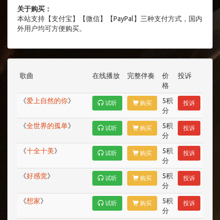
关于购买：
本站支持【支付宝】【微信】【PayPal】三种支付方式，国内
外用户均可方便购买。
歌曲
在线播放
完整伴奏
价
投诉
格
《
爱上自然的你
》
5积
试听
购买
投诉
分
《
全世界的孤单
》
5积
试听
购买
投诉
分
《
十全十美
》
5积
试听
购买
投诉
分
《
好感觉
》
5积
试听
购买
投诉
分
《
想家
》
5积
试听
购买
投诉
分