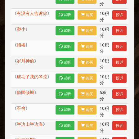
分
《
有没有人告诉你
》
10积
试听
购买
投诉
分
《
渺小
》
10积
试听
购买
投诉
分
《
招摇
》
10积
试听
购买
投诉
分
《
岁月神偷
》
10积
试听
购买
投诉
分
《
谁动了我的琴弦
》
10积
试听
购买
投诉
分
《
倾国倾城
》
5积
试听
购买
投诉
分
《
不舍
》
10积
试听
购买
投诉
分
《
半边山半边海
》
10积
试听
购买
投诉
分