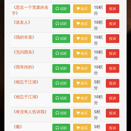
《
思念一个荒废的名
10积
试听
购买
投诉
字
》
分
《
送友人
》
10积
试听
购买
投诉
分
《
我的衣裳
》
10积
试听
购买
投诉
分
《
无问西东
》
10积
试听
购买
投诉
分
《
我等待的
》
10积
试听
购买
投诉
分
《
相忘于江湖
》
5积
试听
购买
投诉
分
《
相忘于江湖
》
10积
试听
购买
投诉
分
《
有没有人告诉我
》
5积
试听
购买
投诉
分
《
瘾
》
5积
试听
购买
投诉