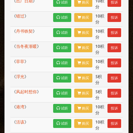
《
出厂日期
》
10积
试听
购买
投诉
分
《
错过
》
10积
试听
购买
投诉
分
《
丹书铁契
》
10积
试听
购买
投诉
分
《
当冬夜渐暖
》
10积
试听
购买
投诉
分
《
菲菲
》
10积
试听
购买
投诉
分
《
浮光
》
5积
试听
购买
投诉
分
《
风起时想你
》
5积
试听
购买
投诉
分
《
港湾
》
10积
试听
购买
投诉
分
《
活该
》
10积
试听
购买
投诉
分