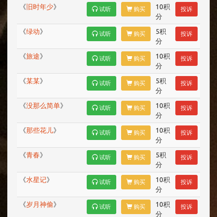
《
旧时年少
》
10积
试听
购买
投诉
分
《
绿动
》
5积
试听
购买
投诉
分
《
旅途
》
10积
试听
购买
投诉
分
《
某某
》
5积
试听
购买
投诉
分
《
没那么简单
》
10积
试听
购买
投诉
分
《
那些花儿
》
10积
试听
购买
投诉
分
《
青春
》
5积
试听
购买
投诉
分
《
水星记
》
10积
试听
购买
投诉
分
《
岁月神偷
》
10积
试听
购买
投诉
分