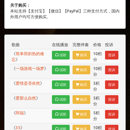
关于购买：
本站支持【支付宝】【微信】【PayPal】三种支付方式，国内
外用户均可方便购买。
歌曲
在线播放
完整伴奏
价格
投诉
《
简单而炽热的难
10积
试听
购买
投诉
忘
》
分
《
一场游戏一场梦
》
10积
试听
购买
投诉
分
《
爱情是否依然
》
5积
试听
购买
投诉
分
《
爱那么自然
》
5积
试听
购买
投诉
分
《
阿福
》
5积
试听
购买
投诉
分
《
35
》
10积
试听
购买
投诉