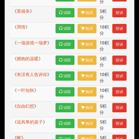
分
《
英雄杀
》
5积
试听
购买
投诉
分
《
用情
》
10积
试听
购买
投诉
分
《
一场游戏一场梦
》
10积
试听
购买
投诉
分
《
拥抱的温暖
》
5积
试听
购买
投诉
分
《
有没有人告诉你
》
10积
试听
购买
投诉
分
《
一叶知秋
》
10积
试听
购买
投诉
分
《
自由幻想
》
5积
试听
购买
投诉
分
《
追风筝的孩子
》
5积
试听
购买
投诉
分
《
醉
》
5积